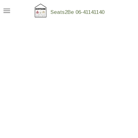
Ga
Seats2Be 06-41141140
direct
naar
de
hoofdinhoud